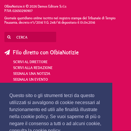
OlbiaNotizie.it © 2026 Damos Editore S.r.l.s
P.IVA 02650290907
Giornale quotidiano online iscritto nel registro stampa del Tribunale di Tempio
Pausania, decreto n°1/2016 V.G. 248/16 depositato il 01.04.2016
Filo diretto con OlbiaNotizie
SCRIVI AL DIRETTORE
SCRIVI ALLA REDAZIONE
SEGNALA UNA NOTIZIA
SEGNALA UN EVENTO
redazione@olbianotizie.it
Questo sito o gli strumenti terzi da questo
utilizzati si avvalgono di cookie necessari al
funzionamento ed utili alle finalità illustrate
nella cookie policy. Se vuoi saperne di più o
negare il consenso a tutti o ad alcuni cookie,
consulta la cookie policy.