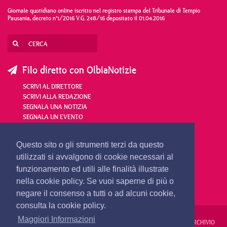
Giornale quotidiano online iscritto nel registro stampa del Tribunale di Tempio
Pausania, decreto n°1/2016 V.G. 248/16 depositato il 01.04.2016
Filo diretto con OlbiaNotizie
SCRIVI AL DIRETTORE
SCRIVI ALLA REDAZIONE
SEGNALA UNA NOTIZIA
SEGNALA UN EVENTO
redazione@olbianotizie.it
Questo sito o gli strumenti terzi da questo
utilizzati si avvalgono di cookie necessari al
funzionamento ed utili alle finalità illustrate
nella cookie policy. Se vuoi saperne di più o
negare il consenso a tutti o ad alcuni cookie,
consulta la cookie policy.
Maggiori Informazioni
REDAZIONE
PUBBLICITÀ
PRIVACY E COOKIES
NOTE LEGALI
ARCHIVIO