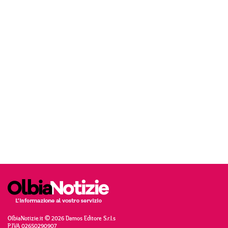
OlbiaNotizie.it © 2026 Damos Editore S.r.l.s
P.IVA 02650290907