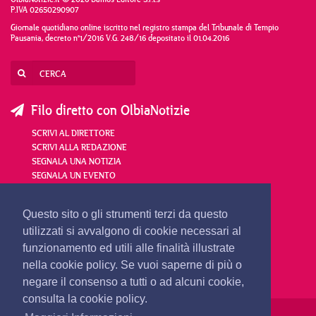
P.IVA 02650290907
Giornale quotidiano online iscritto nel registro stampa del Tribunale di Tempio
Pausania, decreto n°1/2016 V.G. 248/16 depositato il 01.04.2016
Filo diretto con OlbiaNotizie
SCRIVI AL DIRETTORE
SCRIVI ALLA REDAZIONE
SEGNALA UNA NOTIZIA
SEGNALA UN EVENTO
redazione@olbianotizie.it
Questo sito o gli strumenti terzi da questo
utilizzati si avvalgono di cookie necessari al
funzionamento ed utili alle finalità illustrate
nella cookie policy. Se vuoi saperne di più o
negare il consenso a tutti o ad alcuni cookie,
consulta la cookie policy.