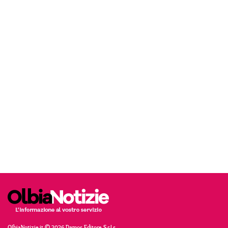
OlbiaNotizie.it © 2026 Damos Editore S.r.l.s