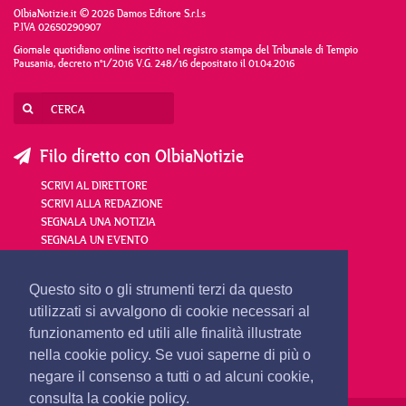
OlbiaNotizie.it © 2026 Damos Editore S.r.l.s
P.IVA 02650290907
Giornale quotidiano online iscritto nel registro stampa del Tribunale di Tempio
Pausania, decreto n°1/2016 V.G. 248/16 depositato il 01.04.2016
Filo diretto con OlbiaNotizie
SCRIVI AL DIRETTORE
SCRIVI ALLA REDAZIONE
SEGNALA UNA NOTIZIA
SEGNALA UN EVENTO
redazione@olbianotizie.it
Questo sito o gli strumenti terzi da questo
utilizzati si avvalgono di cookie necessari al
funzionamento ed utili alle finalità illustrate
nella cookie policy. Se vuoi saperne di più o
negare il consenso a tutti o ad alcuni cookie,
consulta la cookie policy.