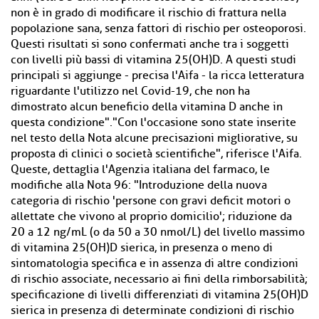
non è in grado di modificare il rischio di frattura nella
popolazione sana, senza fattori di rischio per osteoporosi.
Questi risultati si sono confermati anche tra i soggetti
con livelli più bassi di vitamina 25(OH)D. A questi studi
principali si aggiunge - precisa l'Aifa - la ricca letteratura
riguardante l'utilizzo nel Covid-19, che non ha
dimostrato alcun beneficio della vitamina D anche in
questa condizione"."Con l'occasione sono state inserite
nel testo della Nota alcune precisazioni migliorative, su
proposta di clinici o società scientifiche", riferisce l'Aifa.
Queste, dettaglia l'Agenzia italiana del farmaco, le
modifiche alla Nota 96: "Introduzione della nuova
categoria di rischio 'persone con gravi deficit motori o
allettate che vivono al proprio domicilio'; riduzione da
20 a 12 ng/mL (o da 50 a 30 nmol/L) del livello massimo
di vitamina 25(OH)D sierica, in presenza o meno di
sintomatologia specifica e in assenza di altre condizioni
di rischio associate, necessario ai fini della rimborsabilità;
specificazione di livelli differenziati di vitamina 25(OH)D
sierica in presenza di determinate condizioni di rischio