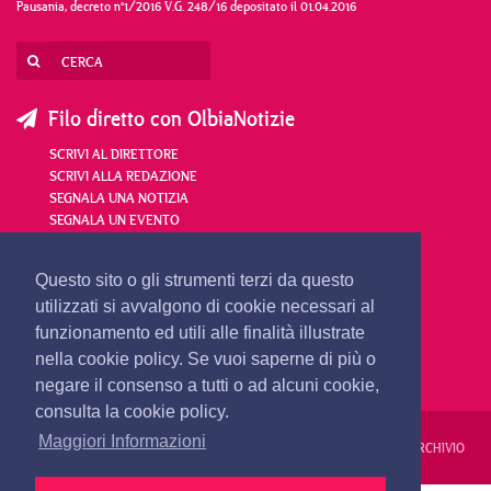
Pausania, decreto n°1/2016 V.G. 248/16 depositato il 01.04.2016
Filo diretto con OlbiaNotizie
SCRIVI AL DIRETTORE
SCRIVI ALLA REDAZIONE
SEGNALA UNA NOTIZIA
SEGNALA UN EVENTO
redazione@olbianotizie.it
Questo sito o gli strumenti terzi da questo
utilizzati si avvalgono di cookie necessari al
funzionamento ed utili alle finalità illustrate
nella cookie policy. Se vuoi saperne di più o
negare il consenso a tutti o ad alcuni cookie,
consulta la cookie policy.
Maggiori Informazioni
REDAZIONE
PUBBLICITÀ
PRIVACY E COOKIES
NOTE LEGALI
ARCHIVIO