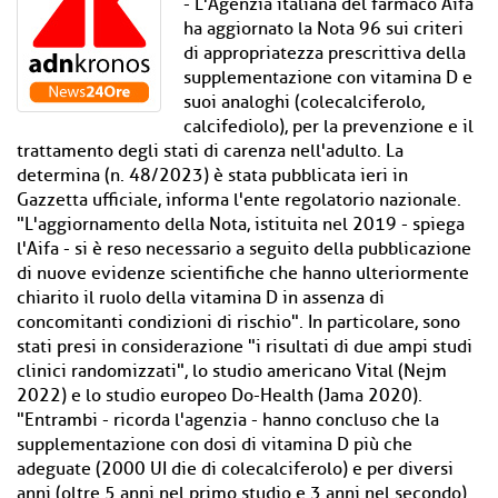
- L'Agenzia italiana del farmaco Aifa
ha aggiornato la Nota 96 sui criteri
di appropriatezza prescrittiva della
supplementazione con vitamina D e
suoi analoghi (colecalciferolo,
calcifediolo), per la prevenzione e il
trattamento degli stati di carenza nell'adulto. La
determina (n. 48/2023) è stata pubblicata ieri in
Gazzetta ufficiale, informa l'ente regolatorio nazionale.
"L'aggiornamento della Nota, istituita nel 2019 - spiega
l'Aifa - si è reso necessario a seguito della pubblicazione
di nuove evidenze scientifiche che hanno ulteriormente
chiarito il ruolo della vitamina D in assenza di
concomitanti condizioni di rischio". In particolare, sono
stati presi in considerazione "i risultati di due ampi studi
clinici randomizzati", lo studio americano Vital (Nejm
2022) e lo studio europeo Do-Health (Jama 2020).
"Entrambi - ricorda l'agenzia - hanno concluso che la
supplementazione con dosi di vitamina D più che
adeguate (2000 UI die di colecalciferolo) e per diversi
anni (oltre 5 anni nel primo studio e 3 anni nel secondo)