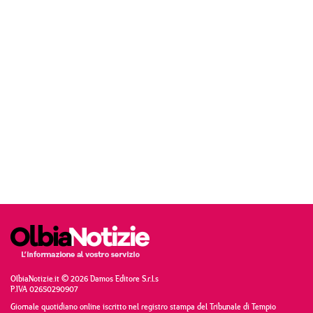
OlbiaNotizie.it © 2026 Damos Editore S.r.l.s
P.IVA 02650290907
Giornale quotidiano online iscritto nel registro stampa del Tribunale di Tempio