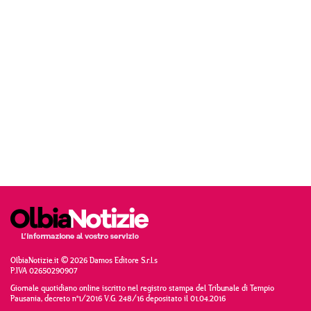
OlbiaNotizie.it © 2026 Damos Editore S.r.l.s
P.IVA 02650290907
Giornale quotidiano online iscritto nel registro stampa del Tribunale di Tempio
Pausania, decreto n°1/2016 V.G. 248/16 depositato il 01.04.2016