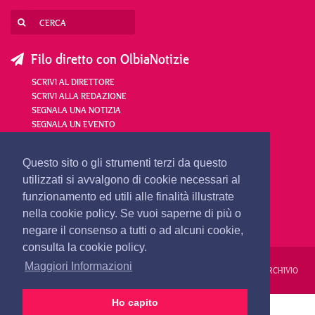
Filo diretto con OlbiaNotizie
SCRIVI AL DIRETTORE
SCRIVI ALLA REDAZIONE
SEGNALA UNA NOTIZIA
SEGNALA UN EVENTO
redazione@olbianotizie.it
Questo sito o gli strumenti terzi da questo
utilizzati si avvalgono di cookie necessari al
funzionamento ed utili alle finalità illustrate
nella cookie policy. Se vuoi saperne di più o
negare il consenso a tutti o ad alcuni cookie,
consulta la cookie policy.
Maggiori Informazioni
REDAZIONE
PUBBLICITÀ
PRIVACY E COOKIES
NOTE LEGALI
ARCHIVIO
Ho capito
PRIMA PAGINA
24 ORE
VIDEO