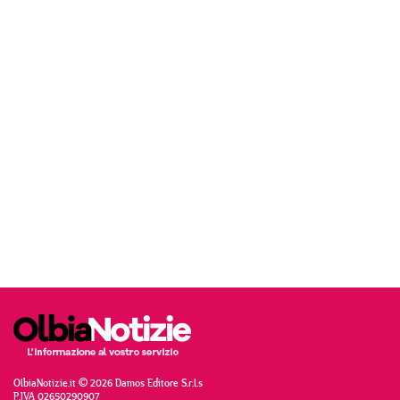
OlbiaNotizie.it © 2026 Damos Editore S.r.l.s
P.IVA 02650290907