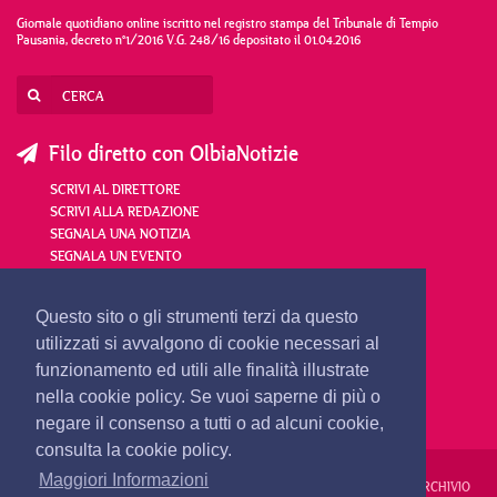
Giornale quotidiano online iscritto nel registro stampa del Tribunale di Tempio
Pausania, decreto n°1/2016 V.G. 248/16 depositato il 01.04.2016
Filo diretto con OlbiaNotizie
SCRIVI AL DIRETTORE
SCRIVI ALLA REDAZIONE
SEGNALA UNA NOTIZIA
SEGNALA UN EVENTO
redazione@olbianotizie.it
Questo sito o gli strumenti terzi da questo
utilizzati si avvalgono di cookie necessari al
funzionamento ed utili alle finalità illustrate
nella cookie policy. Se vuoi saperne di più o
negare il consenso a tutti o ad alcuni cookie,
consulta la cookie policy.
Maggiori Informazioni
REDAZIONE
PUBBLICITÀ
PRIVACY E COOKIES
NOTE LEGALI
ARCHIVIO