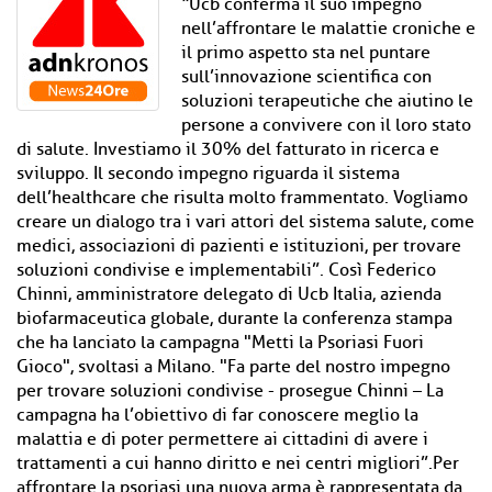
“Ucb conferma il suo impegno
nell’affrontare le malattie croniche e
il primo aspetto sta nel puntare
sull’innovazione scientifica con
soluzioni terapeutiche che aiutino le
persone a convivere con il loro stato
di salute. Investiamo il 30% del fatturato in ricerca e
sviluppo. Il secondo impegno riguarda il sistema
dell’healthcare che risulta molto frammentato. Vogliamo
creare un dialogo tra i vari attori del sistema salute, come
medici, associazioni di pazienti e istituzioni, per trovare
soluzioni condivise e implementabili”. Così Federico
Chinni, amministratore delegato di Ucb Italia, azienda
biofarmaceutica globale, durante la conferenza stampa
che ha lanciato la campagna "Metti la Psoriasi Fuori
Gioco", svoltasi a Milano. "Fa parte del nostro impegno
per trovare soluzioni condivise - prosegue Chinni – La
campagna ha l’obiettivo di far conoscere meglio la
malattia e di poter permettere ai cittadini di avere i
trattamenti a cui hanno diritto e nei centri migliori”.Per
affrontare la psoriasi una nuova arma è rappresentata da