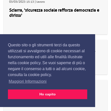
03/03/2023 15:13 | lavoro
Sciarra, 'sicurezza sociale rafforza democrazia e
diritto'
03/03/2023 15:12 | lavoro
Questo sito o gli strumenti terzi da questo
Calderone, 'in cambiamenti Istituto storia del
utilizzati si avvalgono di cookie necessari al
Paese, sguardo al futuro tra lavoro e welfare'
funzionamento ed utili alle finalità illustrate
nella cookie policy. Se vuoi saperne di più o
negare il consenso a tutti o ad alcuni cookie,
consulta la cookie policy.
Maggiori Informazioni
03/03/2023 15:12 | politica
Pd: Marcucci, 'Schlein? Più Pannella che
Ho capito
Berlinguer, sembra radicale snob anni '60'