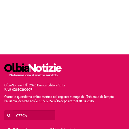
OlbiaNotizie.it © 2026 Damos Editore S.r.l.s
P.IVA 02650290907
Giornale quotidiano online iscritto nel registro stampa del Tribunale di Tempio
Pausania, decreto n°1/2016 V.G. 248/16 depositato il 01.04.2016