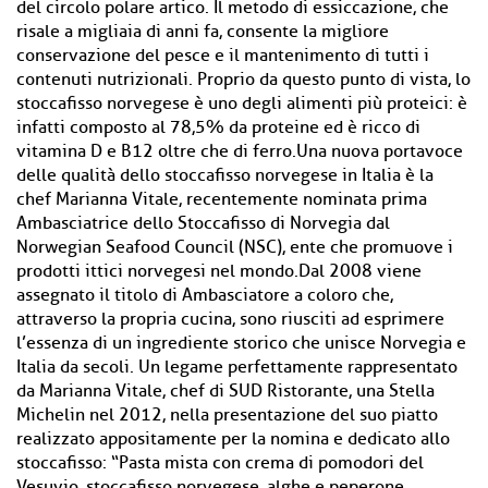
del circolo polare artico. Il metodo di essiccazione, che
risale a migliaia di anni fa, consente la migliore
conservazione del pesce e il mantenimento di tutti i
contenuti nutrizionali. Proprio da questo punto di vista, lo
stoccafisso norvegese è uno degli alimenti più proteici: è
infatti composto al 78,5% da proteine ed è ricco di
vitamina D e B12 oltre che di ferro.Una nuova portavoce
delle qualità dello stoccafisso norvegese in Italia è la
chef Marianna Vitale, recentemente nominata prima
Ambasciatrice dello Stoccafisso di Norvegia dal
Norwegian Seafood Council (NSC), ente che promuove i
prodotti ittici norvegesi nel mondo.Dal 2008 viene
assegnato il titolo di Ambasciatore a coloro che,
attraverso la propria cucina, sono riusciti ad esprimere
l’essenza di un ingrediente storico che unisce Norvegia e
Italia da secoli. Un legame perfettamente rappresentato
da Marianna Vitale, chef di SUD Ristorante, una Stella
Michelin nel 2012, nella presentazione del suo piatto
realizzato appositamente per la nomina e dedicato allo
stoccafisso: “Pasta mista con crema di pomodori del
Vesuvio, stoccafisso norvegese, alghe e peperone