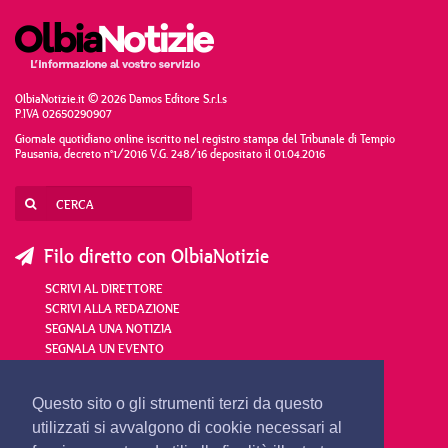
OlbiaNotizie.it © 2026 Damos Editore S.r.l.s
P.IVA 02650290907
Giornale quotidiano online iscritto nel registro stampa del Tribunale di Tempio
Pausania, decreto n°1/2016 V.G. 248/16 depositato il 01.04.2016
Filo diretto con OlbiaNotizie
SCRIVI AL DIRETTORE
SCRIVI ALLA REDAZIONE
SEGNALA UNA NOTIZIA
SEGNALA UN EVENTO
redazione@olbianotizie.it
Questo sito o gli strumenti terzi da questo
utilizzati si avvalgono di cookie necessari al