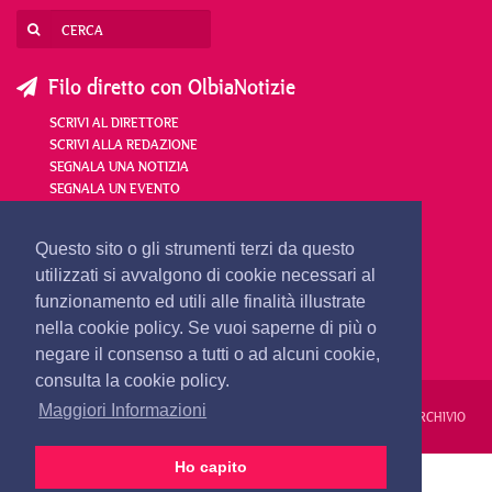
Filo diretto con OlbiaNotizie
SCRIVI AL DIRETTORE
SCRIVI ALLA REDAZIONE
SEGNALA UNA NOTIZIA
SEGNALA UN EVENTO
redazione@olbianotizie.it
Questo sito o gli strumenti terzi da questo
utilizzati si avvalgono di cookie necessari al
funzionamento ed utili alle finalità illustrate
nella cookie policy. Se vuoi saperne di più o
negare il consenso a tutti o ad alcuni cookie,
consulta la cookie policy.
Maggiori Informazioni
REDAZIONE
PUBBLICITÀ
PRIVACY E COOKIES
NOTE LEGALI
ARCHIVIO
Ho capito
PRIMA PAGINA
24 ORE
VIDEO