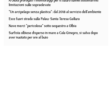
A Olbia prorogati i monitoraggi per il futuro tunnel sottomarino:
limitazioni sulle sopraelevate
"Un arcipelago senza plastica": dal 2018 al servizio dell'ambiente
Esce fuori strada sulla Palau- Santa Teresa Gallura
Nave merci "pericolosa" sotto sequestro a Olbia
Surfista olbiese disperso in mare a Cala Ginepro, si salva dopo
aver nuotato per ore al buio