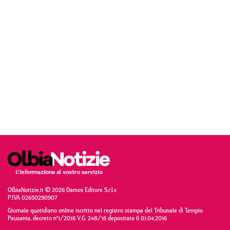
OlbiaNotizie.it © 2026 Damos Editore S.r.l.s
P.IVA 02650290907
Giornale quotidiano online iscritto nel registro stampa del Tribunale di Tempio
Pausania, decreto n°1/2016 V.G. 248/16 depositato il 01.04.2016