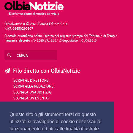
OlbiaNotizie.it © 2026 Damos Editore S.r.l.s
P.IVA 02650290907
Giornale quotidiano online iscritto nel registro stampa del Tribunale di Tempio
Pausania, decreto n°1/2016 V.G. 248/16 depositato il 01.04.2016
Filo diretto con OlbiaNotizie
SCRIVI AL DIRETTORE
SCRIVI ALLA REDAZIONE
SEGNALA UNA NOTIZIA
SEGNALA UN EVENTO
redazione@olbianotizie.it
Questo sito o gli strumenti terzi da questo
utilizzati si avvalgono di cookie necessari al
funzionamento ed utili alle finalità illustrate