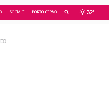
32°
O
SOCIALE
PORTO CERVO
DEO