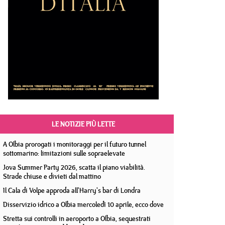
LE NOTIZIE PIÙ LETTE
A Olbia prorogati i monitoraggi per il futuro tunnel
sottomarino: limitazioni sulle sopraelevate
Jova Summer Party 2026, scatta il piano viabilità.
Strade chiuse e divieti dal mattino
Il Cala di Volpe approda all'Harry's bar di Londra
Disservizio idrico a Olbia mercoledì 10 aprile, ecco dove
Stretta sui controlli in aeroporto a Olbia, sequestrati