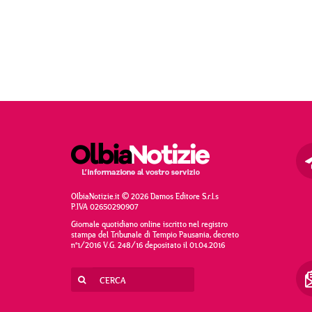
OlbiaNotizie.it © 2026 Damos Editore S.r.l.s
P.IVA 02650290907
Giornale quotidiano online iscritto nel registro
stampa del Tribunale di Tempio Pausania, decreto
n°1/2016 V.G. 248/16 depositato il 01.04.2016