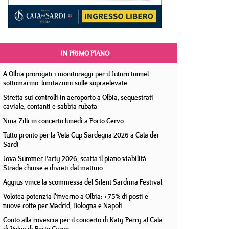
IN PRIMO PIANO
A Olbia prorogati i monitoraggi per il futuro tunnel
sottomarino: limitazioni sulle sopraelevate
Stretta sui controlli in aeroporto a Olbia, sequestrati
caviale, contanti e sabbia rubata
Nina Zilli in concerto lunedì a Porto Cervo
Tutto pronto per la Vela Cup Sardegna 2026 a Cala dei
Sardi
Jova Summer Party 2026, scatta il piano viabilità.
Strade chiuse e divieti dal mattino
Aggius vince la scommessa del Silent Sardinia Festival
Volotea potenzia l'inverno a Olbia: +75% di posti e
nuove rotte per Madrid, Bologna e Napoli
Conto alla rovescia per il concerto di Katy Perry al Cala