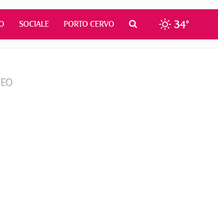
34°
O
SOCIALE
PORTO CERVO
DEO