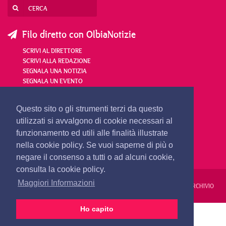
Filo diretto con OlbiaNotizie
SCRIVI AL DIRETTORE
SCRIVI ALLA REDAZIONE
SEGNALA UNA NOTIZIA
SEGNALA UN EVENTO
redazione@olbianotizie.it
Questo sito o gli strumenti terzi da questo
utilizzati si avvalgono di cookie necessari al
funzionamento ed utili alle finalità illustrate
nella cookie policy. Se vuoi saperne di più o
negare il consenso a tutti o ad alcuni cookie,
consulta la cookie policy.
Maggiori Informazioni
REDAZIONE
PUBBLICITÀ
PRIVACY E COOKIES
NOTE LEGALI
ARCHIVIO
Ho capito
PRIMA PAGINA
24 ORE
VIDEO