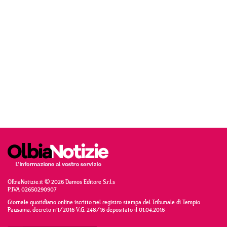
OlbiaNotizie.it © 2026 Damos Editore S.r.l.s
P.IVA 02650290907
Giornale quotidiano online iscritto nel registro stampa del Tribunale di Tempio
Pausania, decreto n°1/2016 V.G. 248/16 depositato il 01.04.2016