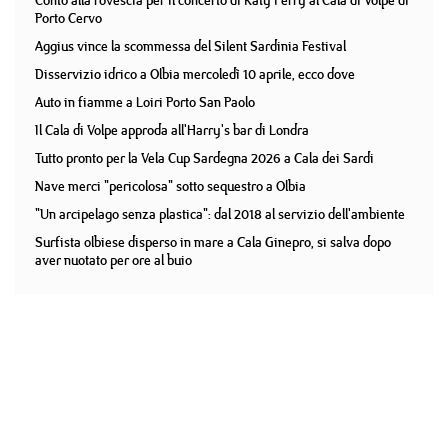
Conto alla rovescia per il concerto di Katy Perry al Cala di Volpe di
Porto Cervo
Aggius vince la scommessa del Silent Sardinia Festival
Disservizio idrico a Olbia mercoledì 10 aprile, ecco dove
Auto in fiamme a Loiri Porto San Paolo
Il Cala di Volpe approda all'Harry's bar di Londra
Tutto pronto per la Vela Cup Sardegna 2026 a Cala dei Sardi
Nave merci "pericolosa" sotto sequestro a Olbia
"Un arcipelago senza plastica": dal 2018 al servizio dell'ambiente
Surfista olbiese disperso in mare a Cala Ginepro, si salva dopo
aver nuotato per ore al buio