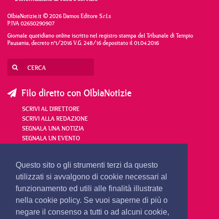
OlbiaNotizie.it © 2026 Damos Editore S.r.l.s
P.IVA 02650290907
Giornale quotidiano online iscritto nel registro stampa del Tribunale di Tempio
Pausania, decreto n°1/2016 V.G. 248/16 depositato il 01.04.2016
Filo diretto con OlbiaNotizie
SCRIVI AL DIRETTORE
SCRIVI ALLA REDAZIONE
SEGNALA UNA NOTIZIA
SEGNALA UN EVENTO
redazione@olbianotizie.it
Questo sito o gli strumenti terzi da questo
utilizzati si avvalgono di cookie necessari al
funzionamento ed utili alle finalità illustrate
nella cookie policy. Se vuoi saperne di più o
negare il consenso a tutti o ad alcuni cookie,