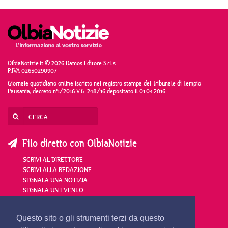
OlbiaNotizie.it © 2026 Damos Editore S.r.l.s
P.IVA 02650290907
Giornale quotidiano online iscritto nel registro stampa del Tribunale di Tempio
Pausania, decreto n°1/2016 V.G. 248/16 depositato il 01.04.2016
Filo diretto con OlbiaNotizie
SCRIVI AL DIRETTORE
SCRIVI ALLA REDAZIONE
SEGNALA UNA NOTIZIA
SEGNALA UN EVENTO
redazione@olbianotizie.it
Questo sito o gli strumenti terzi da questo