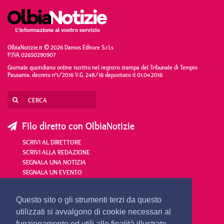
OlbiaNotizie.it © 2026 Damos Editore S.r.l.s
P.IVA 02650290907
Giornale quotidiano online iscritto nel registro stampa del Tribunale di Tempio
Pausania, decreto n°1/2016 V.G. 248/16 depositato il 01.04.2016
Filo diretto con OlbiaNotizie
SCRIVI AL DIRETTORE
SCRIVI ALLA REDAZIONE
SEGNALA UNA NOTIZIA
SEGNALA UN EVENTO
redazione@olbianotizie.it
Questo sito o gli strumenti terzi da questo
utilizzati si avvalgono di cookie necessari al
funzionamento ed utili alle finalità illustrate