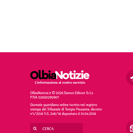
OlbiaNotizie.it © 2026 Damos Editore S.r.l.s
P.IVA 02650290907
Giornale quotidiano online iscritto nel registro
stampa del Tribunale di Tempio Pausania, decreto
n°1/2016 V.G. 248/16 depositato il 01.04.2016