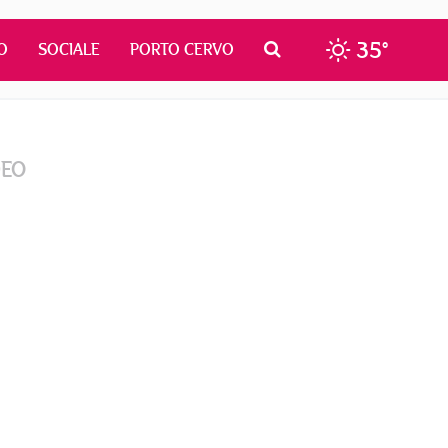
35°
O
SOCIALE
PORTO CERVO
DEO