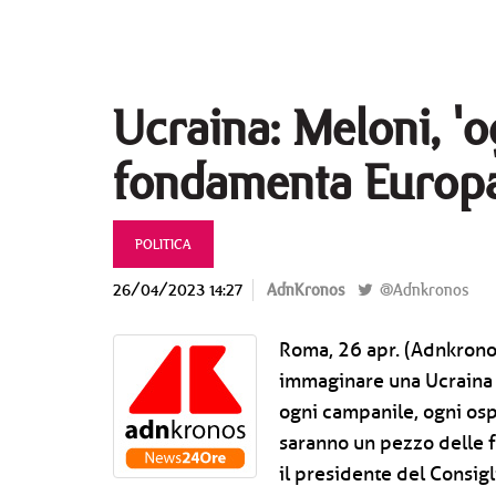
Ucraina: Meloni, 'o
fondamenta Europa
POLITICA
26/04/2023 14:27
AdnKronos
@Adnkronos
Roma, 26 apr. (Adnkronos
immaginare una Ucraina r
ogni campanile, ogni os
saranno un pezzo delle f
il presidente del Consig