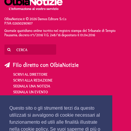
OlbiaNotizie.it © 2026 Damos Editore S.r.l.s
P.IVA 02650290907
Giornale quotidiano online iscritto nel registro stampa del Tribunale di Tempio
Pausania, decreto n°1/2016 V.G. 248/16 depositato il 01.04.2016
Filo diretto con OlbiaNotizie
SCRIVI AL DIRETTORE
SCRIVI ALLA REDAZIONE
SEGNALA UNA NOTIZIA
SEGNALA UN EVENTO
redazione@olbianotizie.it
Questo sito o gli strumenti terzi da questo
utilizzati si avvalgono di cookie necessari al
funzionamento ed utili alle finalità illustrate
nella cookie policy. Se vuoi saperne di più o