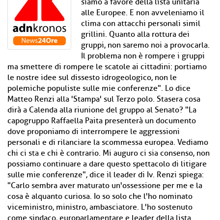
siamo a favore della lista unitaria
alle Europee. E non avveleniamo il
clima con attacchi personali simil
grillini. Quanto alla rottura dei
gruppi, non saremo noi a provocarla.
Il problema non è rompere i gruppi
ma smettere di rompere le scatole ai cittadini: portiamo
le nostre idee sul dissesto idrogeologico, non le
polemiche populiste sulle mie conferenze". Lo dice
Matteo Renzi alla 'Stampa' sul Terzo polo. Stasera cosa
dirà a Calenda alla riunione del gruppo al Senato? "La
capogruppo Raffaella Paita presenterà un documento
dove proponiamo di interrompere le aggressioni
personali e di rilanciare la scommessa europea. Vediamo
chi ci sta e chi è contrario. Mi auguro ci sia consenso, non
possiamo continuare a dare questo spettacolo di litigare
sulle mie conferenze", dice il leader di Iv. Renzi spiega:
"Carlo sembra aver maturato un'ossessione per me e la
cosa è alquanto curiosa. Io so solo che l'ho nominato
viceministro, ministro, ambasciatore. L'ho sostenuto
come sindaco, europarlamentare e leader della lista