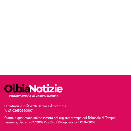
OlbiaNotizie.it © 2026 Damos Editore S.r.l.s
P.IVA 02650290907
Giornale quotidiano online iscritto nel registro stampa del Tribunale di Tempio
Pausania, decreto n°1/2016 V.G. 248/16 depositato il 01.04.2016