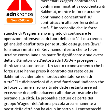
mercenari Wagner controllano i
confini amministrativi occidentali di
Bakhmut, mentre le forze ucraine
continuano a concentrarsi sui
contrattacchi alla periferia della
città. È improbabile che le forze
stanche di Wagner siano in grado di continuare le
operazioni offensive al di fuori della città". Lo scrivono
gli analisti dell'Istituto per lo studio della guerra (Isw)."I
funzionari militari di Kiev hanno riferito che le forze
ucraine controllano una parte 'insignificante a sud ovest
della città intorno all'autostrada T0504 - prosegue il
think tank statunitense - Un tacito riconoscimento che le
forze russe hanno preso il controllo del resto della
Bakhmut occidentale e nordoccidentale, se non di
tutta"."Le dichiarazioni di questi funzionari indicano che
le forze ucraine si sono ritirate dalle restanti aree ad
eccezione di quelle adiacenti alle due autostrade che
portano alla città. La probabile cattura da parte del
gruppo Wagner dell'ultima piccola area rimanente a
ovest della città non ha alcun impatto sui contrattacchi