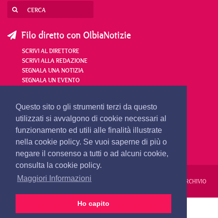
Filo diretto con OlbiaNotizie
SCRIVI AL DIRETTORE
SCRIVI ALLA REDAZIONE
SEGNALA UNA NOTIZIA
SEGNALA UN EVENTO
redazione@olbianotizie.it
Questo sito o gli strumenti terzi da questo
utilizzati si avvalgono di cookie necessari al
funzionamento ed utili alle finalità illustrate
nella cookie policy. Se vuoi saperne di più o
negare il consenso a tutti o ad alcuni cookie,
consulta la cookie policy.
Maggiori Informazioni
REDAZIONE
PUBBLICITÀ
PRIVACY E COOKIES
NOTE LEGALI
ARCHIVIO
Ho capito
PRIMA PAGINA
24 ORE
VIDEO