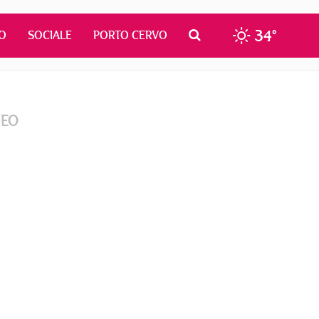
34°
O
SOCIALE
PORTO CERVO
DEO