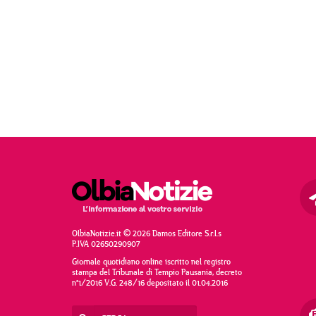
OlbiaNotizie.it © 2026 Damos Editore S.r.l.s
P.IVA 02650290907
Giornale quotidiano online iscritto nel registro
stampa del Tribunale di Tempio Pausania, decreto
n°1/2016 V.G. 248/16 depositato il 01.04.2016