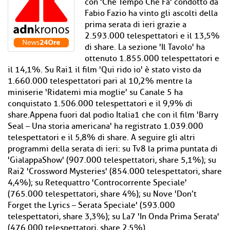
con 'Che Tempo Che Fa' condotto da
Fabio Fazio ha vinto gli ascolti della
prima serata di ieri grazie a
2.593.000 telespettatori e il 13,5%
di share. La sezione 'Il Tavolo' ha
ottenuto 1.855.000 telespettatori e
il 14,1%. Su Rai1 il film 'Qui rido io' è stato visto da
1.660.000 telespettatori pari al 10,2% mentre la
miniserie 'Ridatemi mia moglie' su Canale 5 ha
conquistato 1.506.000 telespettatori e il 9,9% di
share.Appena fuori dal podio Italia1 che con il film 'Barry
Seal – Una storia americana' ha registrato 1.039.000
telespettatori e il 5,8% di share. A seguire gli altri
programmi della serata di ieri: su Tv8 la prima puntata di
'GialappaShow' (907.000 telespettatori, share 5,1%); su
Rai2 'Crossword Mysteries' (854.000 telespettatori, share
4,4%); su Retequattro 'Controcorrente Speciale'
(765.000 telespettatori, share 4%); su Nove 'Don’t
Forget the Lyrics – Serata Speciale' (593.000
telespettatori, share 3,3%); su La7 'In Onda Prima Serata'
(476.000 telespettatori, share 2,5%).