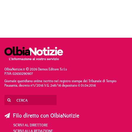
OlbiaNotizie.it © 2026 Damos Editore S.r.l.s
P.IVA 02650290907
Giornale quotidiano online iscritto nel registro stampa del Tribunale di Tempio
Pausania, decreto n°1/2016 V.G. 248/16 depositato il 01.04.2016
Filo diretto con OlbiaNotizie
SCRIVI AL DIRETTORE
SCRIVI ALLA REDAZIONE