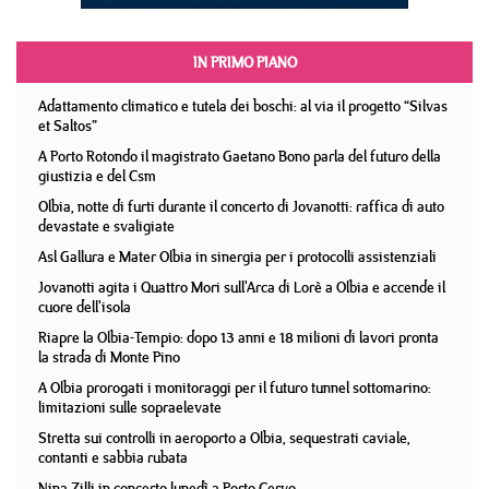
IN PRIMO PIANO
Adattamento climatico e tutela dei boschi: al via il progetto “Silvas
et Saltos”
A Porto Rotondo il magistrato Gaetano Bono parla del futuro della
giustizia e del Csm
Olbia, notte di furti durante il concerto di Jovanotti: raffica di auto
devastate e svaligiate
Asl Gallura e Mater Olbia in sinergia per i protocolli assistenziali
Jovanotti agita i Quattro Mori sull'Arca di Lorè a Olbia e accende il
cuore dell'isola
Riapre la Olbia-Tempio: dopo 13 anni e 18 milioni di lavori pronta
la strada di Monte Pino
A Olbia prorogati i monitoraggi per il futuro tunnel sottomarino:
limitazioni sulle sopraelevate
Stretta sui controlli in aeroporto a Olbia, sequestrati caviale,
contanti e sabbia rubata
Nina Zilli in concerto lunedì a Porto Cervo