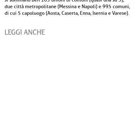
si sommano ben 103 unioni di comuni (quasi una su 5),
due città metropolitane (Messina e Napoli) e 995 comuni,
di cui 5 capoluogo (Aosta, Caserta, Enna, Isernia e Varese).
LEGGI ANCHE