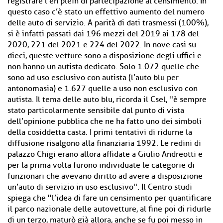
registrare l’en plein di partecipazione al censimento. In
questo caso c’è stato un effettivo aumento del numero
delle auto di servizio. A parità di dati trasmessi (100%),
si è infatti passati dai 196 mezzi del 2019 ai 178 del
2020, 221 del 2021 e 224 del 2022. In nove casi su
dieci, queste vetture sono a disposizione degli uffici e
non hanno un autista dedicato. Solo 1.072 quelle che
sono ad uso esclusivo con autista (l’auto blu per
antonomasia) e 1.627 quelle a uso non esclusivo con
autista. Il tema delle auto blu, ricorda il Csel, ''è sempre
stato particolarmente sensibile dal punto di vista
dell’opinione pubblica che ne ha fatto uno dei simboli
della cosiddetta casta. I primi tentativi di ridurne la
diffusione risalgono alla finanziaria 1992. Le redini di
palazzo Chigi erano allora affidate a Giulio Andreotti e
per la prima volta furono individuate le categorie di
funzionari che avevano diritto ad avere a disposizione
un’auto di servizio in uso esclusivo''. Il Centro studi
spiega che ''l’idea di fare un censimento per quantificare
il parco nazionale delle autovetture, al fine poi di ridurle
di un terzo, maturò già allora, anche se fu poi messo in