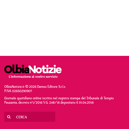
OlbiaNotizie.it © 2026 Damos Editore S.r.l.s
P.IVA 02650290907
Giornale quotidiano online iscritto nel registro stampa del Tribunale di Tempio
Pausania, decreto n°1/2016 V.G. 248/16 depositato il 01.04.2016