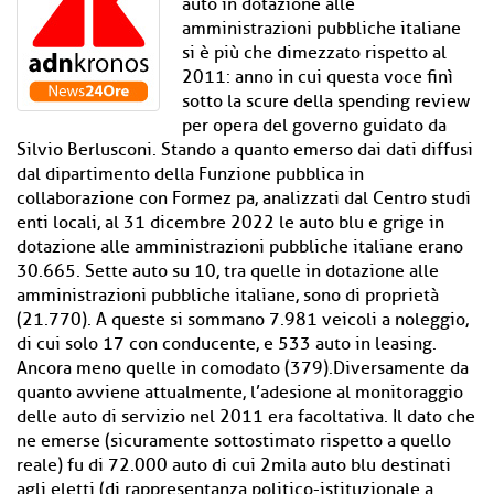
auto in dotazione alle
amministrazioni pubbliche italiane
si è più che dimezzato rispetto al
2011: anno in cui questa voce finì
sotto la scure della spending review
per opera del governo guidato da
Silvio Berlusconi. Stando a quanto emerso dai dati diffusi
dal dipartimento della Funzione pubblica in
collaborazione con Formez pa, analizzati dal Centro studi
enti locali, al 31 dicembre 2022 le auto blu e grige in
dotazione alle amministrazioni pubbliche italiane erano
30.665. Sette auto su 10, tra quelle in dotazione alle
amministrazioni pubbliche italiane, sono di proprietà
(21.770). A queste si sommano 7.981 veicoli a noleggio,
di cui solo 17 con conducente, e 533 auto in leasing.
Ancora meno quelle in comodato (379).Diversamente da
quanto avviene attualmente, l’adesione al monitoraggio
delle auto di servizio nel 2011 era facoltativa. Il dato che
ne emerse (sicuramente sottostimato rispetto a quello
reale) fu di 72.000 auto di cui 2mila auto blu destinati
agli eletti (di rappresentanza politico-istituzionale a