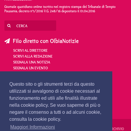
Giornale quotidiano online iscritto nel registro stampa del Tribunale di Tempio
Pausania, decreto n°1/2016 V.G. 248/16 depositato il 01.04.2016
Filo diretto con OlbiaNotizie
SCRIVI AL DIRETTORE
SCRIVI ALLA REDAZIONE
SEGNALA UNA NOTIZIA
SEGNALA UN EVENTO
redazione@olbianotizie.it
Questo sito o gli strumenti terzi da questo
utilizzati si avvalgono di cookie necessari al
funzionamento ed utili alle finalità illustrate
nella cookie policy. Se vuoi saperne di più o
negare il consenso a tutti o ad alcuni cookie,
consulta la cookie policy.
Maggiori Informazioni
REDAZIONE
PUBBLICITÀ
PRIVACY E COOKIES
NOTE LEGALI
ARCHIVIO