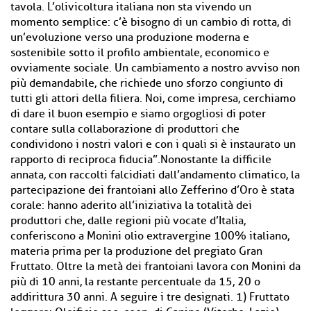
tavola. L’olivicoltura italiana non sta vivendo un
momento semplice: c’è bisogno di un cambio di rotta, di
un’evoluzione verso una produzione moderna e
sostenibile sotto il profilo ambientale, economico e
ovviamente sociale. Un cambiamento a nostro avviso non
più demandabile, che richiede uno sforzo congiunto di
tutti gli attori della filiera. Noi, come impresa, cerchiamo
di dare il buon esempio e siamo orgogliosi di poter
contare sulla collaborazione di produttori che
condividono i nostri valori e con i quali si è instaurato un
rapporto di reciproca fiducia”.Nonostante la difficile
annata, con raccolti falcidiati dall’andamento climatico, la
partecipazione dei frantoiani allo Zefferino d’Oro è stata
corale: hanno aderito all’iniziativa la totalità dei
produttori che, dalle regioni più vocate d’Italia,
conferiscono a Monini olio extravergine 100% italiano,
materia prima per la produzione del pregiato Gran
Fruttato. Oltre la metà dei frantoiani lavora con Monini da
più di 10 anni, la restante percentuale da 15, 20 o
addirittura 30 anni. A seguire i tre designati. 1) Fruttato