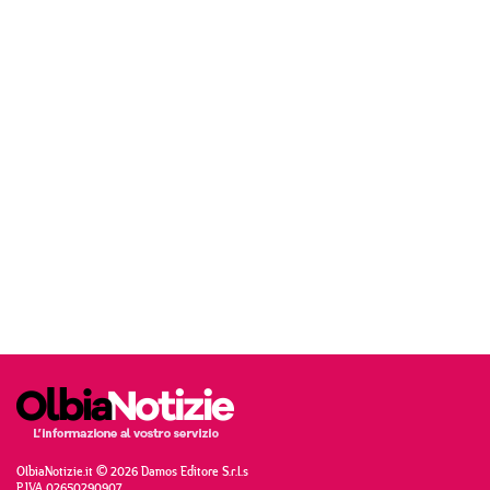
OlbiaNotizie.it © 2026 Damos Editore S.r.l.s
P.IVA 02650290907