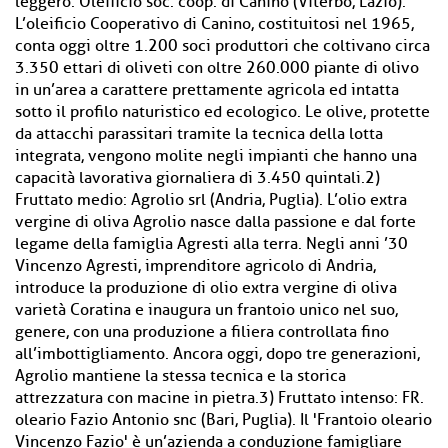
leggero: Oleificio soc. coop. di Canino (Viterbo, Lazio).
L’oleificio Cooperativo di Canino, costituitosi nel 1965,
conta oggi oltre 1.200 soci produttori che coltivano circa
3.350 ettari di oliveti con oltre 260.000 piante di olivo
in un’area a carattere prettamente agricola ed intatta
sotto il profilo naturistico ed ecologico. Le olive, protette
da attacchi parassitari tramite la tecnica della lotta
integrata, vengono molite negli impianti che hanno una
capacità lavorativa giornaliera di 3.450 quintali.2)
Fruttato medio: Agrolio srl (Andria, Puglia). L’olio extra
vergine di oliva Agrolio nasce dalla passione e dal forte
legame della famiglia Agresti alla terra. Negli anni ’30
Vincenzo Agresti, imprenditore agricolo di Andria,
introduce la produzione di olio extra vergine di oliva
varietà Coratina e inaugura un frantoio unico nel suo,
genere, con una produzione a filiera controllata fino
all’imbottigliamento. Ancora oggi, dopo tre generazioni,
Agrolio mantiene la stessa tecnica e la storica
attrezzatura con macine in pietra.3) Fruttato intenso: FR.
oleario Fazio Antonio snc (Bari, Puglia). Il 'Frantoio oleario
Vincenzo Fazio' è un’azienda a conduzione famigliare