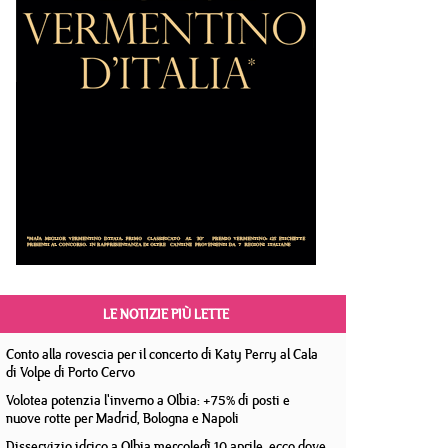
LE NOTIZIE PIÙ LETTE
Conto alla rovescia per il concerto di Katy Perry al Cala
di Volpe di Porto Cervo
Volotea potenzia l'inverno a Olbia: +75% di posti e
nuove rotte per Madrid, Bologna e Napoli
Disservizio idrico a Olbia mercoledì 10 aprile, ecco dove