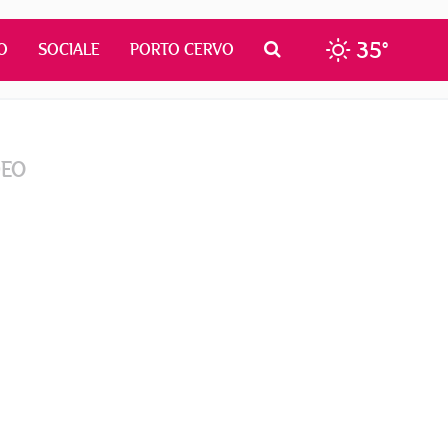
35°
O
SOCIALE
PORTO CERVO
DEO