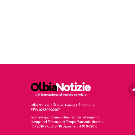
OlbiaNotizie.it © 2026 Damos Editore S.r.l.s
P.IVA 02650290907
Giornale quotidiano online iscritto nel registro
stampa del Tribunale di Tempio Pausania, decreto
n°1/2016 V.G. 248/16 depositato il 01.04.2016