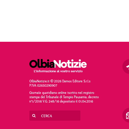
OlbiaNotizie.it © 2026 Damos Editore S.r.l.s
P.IVA 02650290907
Giornale quotidiano online iscritto nel registro
stampa del Tribunale di Tempio Pausania, decreto
n°1/2016 V.G. 248/16 depositato il 01.04.2016