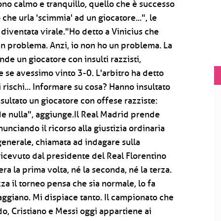
Sono calmo e tranquillo, quello che è successo
he urla 'scimmia' ad un giocatore...", le
a diventata virale."Ho detto a Vinicius che
un problema. Anzi, io non ho un problema. La
de un giocatore con insulti razzisti,
e se avessimo vinto 3-0. L'arbitro ha detto
rischi... Informare su cosa? Hanno insultato
nsultato un giocatore con offese razziste:
e nulla", aggiunge.Il Real Madrid prende
nciando il ricorso alla giustizia ordinaria
generale, chiamata ad indagare sulla
 ricevuto dal presidente del Real Florentino
ra la prima volta, né la seconda, né la terza.
za il torneo pensa che sia normale, lo fa
aggiano. Mi dispiace tanto. Il campionato che
o, Cristiano e Messi oggi appartiene ai