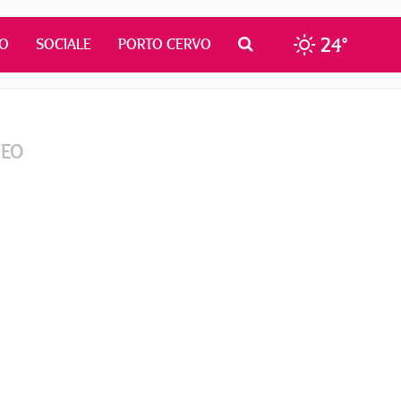
24°
MO
SOCIALE
PORTO CERVO
DEO