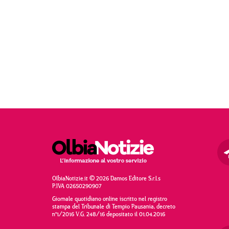
OlbiaNotizie.it © 2026 Damos Editore S.r.l.s
P.IVA 02650290907
Giornale quotidiano online iscritto nel registro
stampa del Tribunale di Tempio Pausania, decreto
n°1/2016 V.G. 248/16 depositato il 01.04.2016