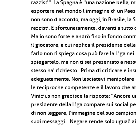
razzisti". La Spagna è "una nazione bella, m
esportare nel mondo l'immagine di un Paese 
non sono d'accordo, ma oggi, in Brasile, la
razzisti. E sfortunatamente, davanti a tutto
Ma io sono forte e andrò fino in fondo contro
il giocatore, a cui replica il presidente de
farlo non ti spiega cosa può fare la Liga ne
spiegartelo, ma non ti sei presentato a nes
stesso hai richiesto . Prima di criticare e in
adeguatamente. Non lasciatevi manipolare
le reciproche competenze e il lavoro che ab
Vinicius non gradisce la risposta: "Ancora una 
presidente della Liga compare sui social per
di non leggere, l'immagine del suo campiona
suoi messaggi... Negare rende solo uguali ai 