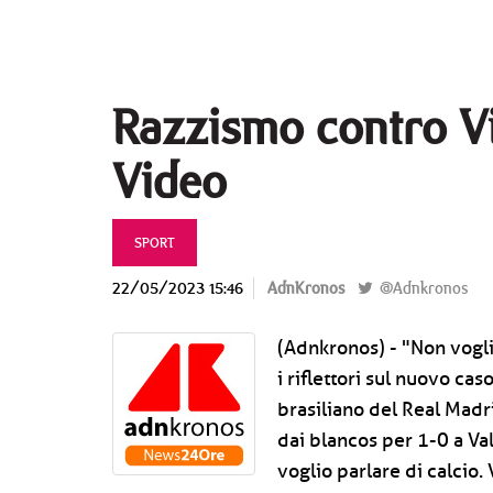
Razzismo contro Vi
Video
SPORT
22/05/2023 15:46
AdnKronos
@Adnkronos
(Adnkronos) - "Non vogli
i riflettori sul nuovo ca
brasiliano del Real Madri
dai blancos per 1-0 a Val
voglio parlare di calcio.