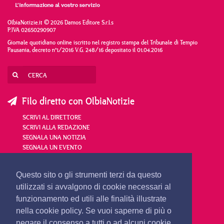
OlbiaNotizie.it © 2026 Damos Editore S.r.l.s
P.IVA 02650290907
Giornale quotidiano online iscritto nel registro stampa del Tribunale di Tempio
Pausania, decreto n°1/2016 V.G. 248/16 depositato il 01.04.2016
Filo diretto con OlbiaNotizie
SCRIVI AL DIRETTORE
SCRIVI ALLA REDAZIONE
SEGNALA UNA NOTIZIA
SEGNALA UN EVENTO
redazione@olbianotizie.it
Questo sito o gli strumenti terzi da questo
utilizzati si avvalgono di cookie necessari al
funzionamento ed utili alle finalità illustrate
nella cookie policy. Se vuoi saperne di più o
negare il consenso a tutti o ad alcuni cookie,