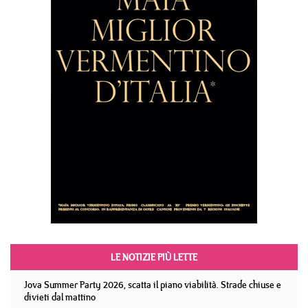
LE NOTIZIE PIÙ LETTE
Jova Summer Party 2026, scatta il piano viabilità. Strade chiuse e
divieti dal mattino