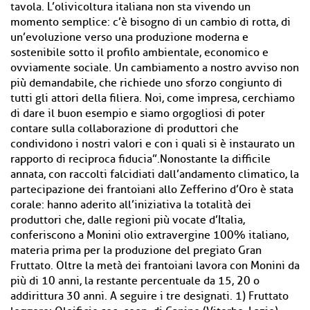
tavola. L’olivicoltura italiana non sta vivendo un
momento semplice: c’è bisogno di un cambio di rotta, di
un’evoluzione verso una produzione moderna e
sostenibile sotto il profilo ambientale, economico e
ovviamente sociale. Un cambiamento a nostro avviso non
più demandabile, che richiede uno sforzo congiunto di
tutti gli attori della filiera. Noi, come impresa, cerchiamo
di dare il buon esempio e siamo orgogliosi di poter
contare sulla collaborazione di produttori che
condividono i nostri valori e con i quali si è instaurato un
rapporto di reciproca fiducia”.Nonostante la difficile
annata, con raccolti falcidiati dall’andamento climatico, la
partecipazione dei frantoiani allo Zefferino d’Oro è stata
corale: hanno aderito all’iniziativa la totalità dei
produttori che, dalle regioni più vocate d’Italia,
conferiscono a Monini olio extravergine 100% italiano,
materia prima per la produzione del pregiato Gran
Fruttato. Oltre la metà dei frantoiani lavora con Monini da
più di 10 anni, la restante percentuale da 15, 20 o
addirittura 30 anni. A seguire i tre designati. 1) Fruttato