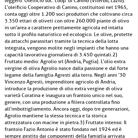
leggero: Oleificio soc. coop. di Canino (Viterbo, Lazio).
L’oleificio Cooperativo di Canino, costituitosi nel 1965,
conta oggi oltre 1.200 soci produttori che coltivano circa
3.350 ettari di oliveti con oltre 260.000 piante di olivo
in un’area a carattere prettamente agricola ed intatta
sotto il profilo naturistico ed ecologico. Le olive, protette
da attacchi parassitari tramite la tecnica della lotta
integrata, vengono molite negli impianti che hanno una
capacità lavorativa giornaliera di 3.450 quintali.2)
Fruttato medio: Agrolio srl (Andria, Puglia). L’olio extra
vergine di oliva Agrolio nasce dalla passione e dal forte
legame della famiglia Agresti alla terra. Negli anni ’30
Vincenzo Agresti, imprenditore agricolo di Andria,
introduce la produzione di olio extra vergine di oliva
varietà Coratina e inaugura un frantoio unico nel suo,
genere, con una produzione a filiera controllata fino
all’imbottigliamento. Ancora oggi, dopo tre generazioni,
Agrolio mantiene la stessa tecnica e la storica
attrezzatura con macine in pietra.3) Fruttato intenso: Il
frantoio Fazio Antonio è stato fondato nel 1924 ed è
sempre gestito dai componenti della famiglia arrivata