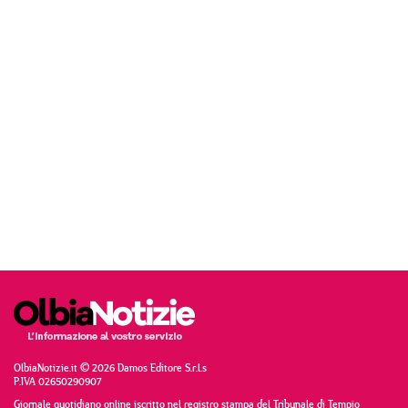
OlbiaNotizie.it © 2026 Damos Editore S.r.l.s
P.IVA 02650290907
Giornale quotidiano online iscritto nel registro stampa del Tribunale di Tempio