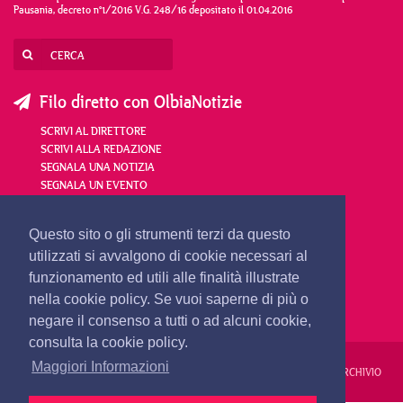
Pausania, decreto n°1/2016 V.G. 248/16 depositato il 01.04.2016
Filo diretto con OlbiaNotizie
SCRIVI AL DIRETTORE
SCRIVI ALLA REDAZIONE
SEGNALA UNA NOTIZIA
SEGNALA UN EVENTO
redazione@olbianotizie.it
Questo sito o gli strumenti terzi da questo
utilizzati si avvalgono di cookie necessari al
funzionamento ed utili alle finalità illustrate
nella cookie policy. Se vuoi saperne di più o
negare il consenso a tutti o ad alcuni cookie,
consulta la cookie policy.
Maggiori Informazioni
REDAZIONE
PUBBLICITÀ
PRIVACY E COOKIES
NOTE LEGALI
ARCHIVIO