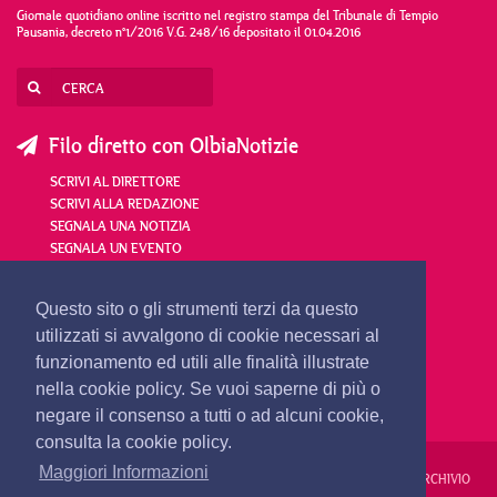
Giornale quotidiano online iscritto nel registro stampa del Tribunale di Tempio
Pausania, decreto n°1/2016 V.G. 248/16 depositato il 01.04.2016
Filo diretto con OlbiaNotizie
SCRIVI AL DIRETTORE
SCRIVI ALLA REDAZIONE
SEGNALA UNA NOTIZIA
SEGNALA UN EVENTO
redazione@olbianotizie.it
Questo sito o gli strumenti terzi da questo
utilizzati si avvalgono di cookie necessari al
funzionamento ed utili alle finalità illustrate
nella cookie policy. Se vuoi saperne di più o
negare il consenso a tutti o ad alcuni cookie,
consulta la cookie policy.
Maggiori Informazioni
REDAZIONE
PUBBLICITÀ
PRIVACY E COOKIES
NOTE LEGALI
ARCHIVIO