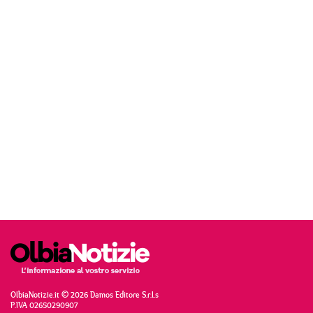
OlbiaNotizie.it © 2026 Damos Editore S.r.l.s
P.IVA 02650290907