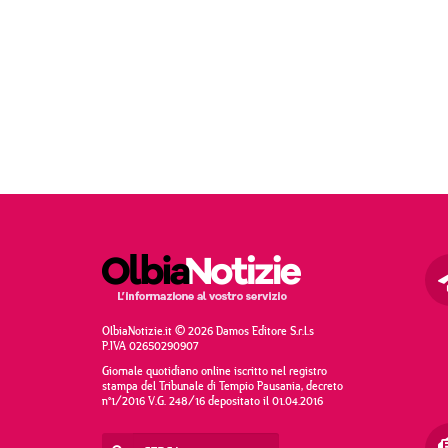
OlbiaNotizie.it © 2026 Damos Editore S.r.l.s
P.IVA 02650290907
Giornale quotidiano online iscritto nel registro
stampa del Tribunale di Tempio Pausania, decreto
n°1/2016 V.G. 248/16 depositato il 01.04.2016