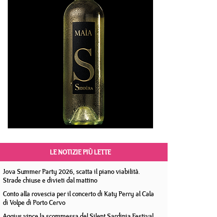
LE NOTIZIE PIÙ LETTE
Jova Summer Party 2026, scatta il piano viabilità.
Strade chiuse e divieti dal mattino
Conto alla rovescia per il concerto di Katy Perry al Cala
di Volpe di Porto Cervo
Aggius vince la scommessa del Silent Sardinia Festival