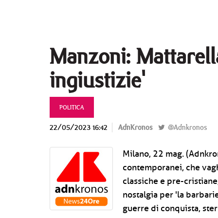
Manzoni: Mattarella
ingiustizie'
POLITICA
22/05/2023 16:42
AdnKronos
@Adnkronos
Milano, 22 mag. (Adnkron
contemporanei, che vagh
classiche e pre-cristian
nostalgia per 'la barbari
guerre di conquista, ster