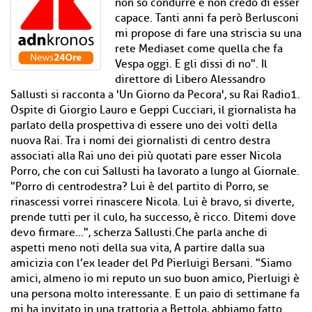
non so condurre e non credo di esser
capace. Tanti anni fa però Berlusconi
mi propose di fare una striscia su una
rete Mediaset come quella che fa
Vespa oggi. E gli dissi di no". Il
direttore di Libero Alessandro
Sallusti si racconta a 'Un Giorno da Pecora', su Rai Radio1.
Ospite di Giorgio Lauro e Geppi Cucciari, il giornalista ha
parlato della prospettiva di essere uno dei volti della
nuova Rai. Tra i nomi dei giornalisti di centro destra
associati alla Rai uno dei più quotati pare esser Nicola
Porro, che con cui Sallusti ha lavorato a lungo al Giornale.
"Porro di centrodestra? Lui è del partito di Porro, se
rinascessi vorrei rinascere Nicola. Lui è bravo, si diverte,
prende tutti per il culo, ha successo, è ricco. Ditemi dove
devo firmare…", scherza Sallusti.Che parla anche di
aspetti meno noti della sua vita, A partire dalla sua
amicizia con l’ex leader del Pd Pierluigi Bersani. "Siamo
amici, almeno io mi reputo un suo buon amico, Pierluigi è
una persona molto interessante. E un paio di settimane fa
mi ha invitato in una trattoria a Bettola, abbiamo fatto