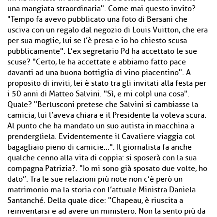
una mangiata straordinaria". Come mai questo invito?
"Tempo fa avevo pubblicato una foto di Bersani che
usciva con un regalo dal negozio di Louis Vuitton, che era
per sua moglie, lui se l’è presa e io ho chiesto scusa
pubblicamente". L’ex segretario Pd ha accettato le sue
scuse? "Certo, le ha accettate e abbiamo fatto pace
davanti ad una buona bottiglia di vino piacentino". A
proposito di inviti, lei è stato tra gli invitati alla festa per
i 50 anni di Matteo Salvini. "Sì, e mi colpì una cosa".
Quale? "Berlusconi pretese che Salvini si cambiasse la
camicia, lui l’aveva chiara e il Presidente la voleva scura.
Al punto che ha mandato un suo autista in macchina a
prendergliela. Evidentemente il Cavaliere viaggia col
bagagliaio pieno di camicie…". Il giornalista fa anche
qualche cenno alla vita di coppia: si sposerà con la sua
compagna Patrizia?. "Io mi sono già sposato due volte, ho
dato”. Tra le sue relazioni più note non c’è però un
matrimonio ma la storia con l’attuale Ministra Daniela
Santanché. Della quale dice: "Chapeau, è riuscita a
reinventarsi e ad avere un ministero. Non la sento più da