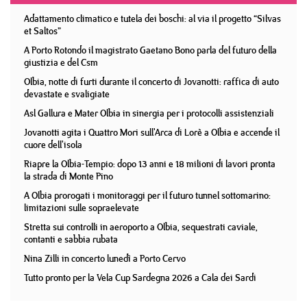
Adattamento climatico e tutela dei boschi: al via il progetto “Silvas
et Saltos”
A Porto Rotondo il magistrato Gaetano Bono parla del futuro della
giustizia e del Csm
Olbia, notte di furti durante il concerto di Jovanotti: raffica di auto
devastate e svaligiate
Asl Gallura e Mater Olbia in sinergia per i protocolli assistenziali
Jovanotti agita i Quattro Mori sull'Arca di Lorè a Olbia e accende il
cuore dell'isola
Riapre la Olbia-Tempio: dopo 13 anni e 18 milioni di lavori pronta
la strada di Monte Pino
A Olbia prorogati i monitoraggi per il futuro tunnel sottomarino:
limitazioni sulle sopraelevate
Stretta sui controlli in aeroporto a Olbia, sequestrati caviale,
contanti e sabbia rubata
Nina Zilli in concerto lunedì a Porto Cervo
Tutto pronto per la Vela Cup Sardegna 2026 a Cala dei Sardi