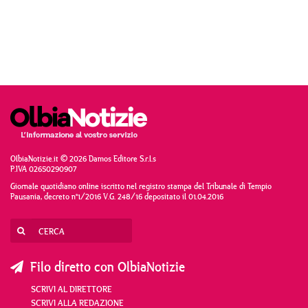
OlbiaNotizie.it © 2026 Damos Editore S.r.l.s
P.IVA 02650290907
Giornale quotidiano online iscritto nel registro stampa del Tribunale di Tempio
Pausania, decreto n°1/2016 V.G. 248/16 depositato il 01.04.2016
Filo diretto con OlbiaNotizie
SCRIVI AL DIRETTORE
SCRIVI ALLA REDAZIONE