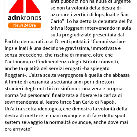
enti pubblici non ha nulla di urgente
se non la volontà della destra di
azzerare i vertici di Inps, Inail e San
Carlo". Lo ha detto la deputata del Pd
Silvia Roggiani intervenendo in aula
sulla pregiudiziale presentata dal
Partito democratico al Dl enti pubblici."Commissariare
Inps e Inail è una decisione gravissima, immotivata e
senza precedenti, che rischia di minare, oltre che
l’autonomia e l’indipendenza degli Istituti coinvolti,
anche la qualità dei servizi erogati -ha spiegato
Roggiani-. L’altra scelta vergognosa è quella che abbassa
il limite di anzianità a settanta anni per i direttori
stranieri degli enti lirico-sinfonici: una vera e propria
norma ‘ad personam’ finalizzata a liberare la carica di
sovrintendente al Teatro lirico San Carlo di Napoli.
Un’altra scelta ideologica, che dimostra la volontà della
destra di mettere le mani ovunque e di fare dello spoil
system selvaggio la normalità ovunque, anche dove mai
era arrivato”.