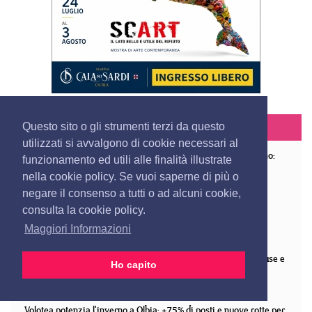
IN PRIMO PIANO
Questo sito o gli strumenti terzi da questo
utilizzati si avvalgono di cookie necessari al
A Olbia prorogati i monitoraggi per il futuro tunnel sottomarino:
funzionamento ed utili alle finalità illustrate
limitazioni sulle sopraelevate
nella cookie policy. Se vuoi saperne di più o
Stretta sui controlli in aeroporto a Olbia, sequestrati caviale,
negare il consenso a tutti o ad alcuni cookie,
contanti e sabbia rubata
consulta la cookie policy.
Nina Zilli in concerto lunedì a Porto Cervo
Maggiori Informazioni
Tutto pronto per la Vela Cup Sardegna 2026 a Cala dei Sardi
Jova Summer Party 2026, scatta il piano viabilità. Strade chiuse e
Ho capito
divieti dal mattino
Aggius vince la scommessa del Silent Sardinia Festival
Volotea potenzia l'inverno a Olbia: +75% di posti e nuove rotte per