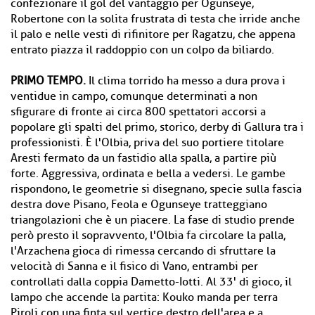
confezionare il gol del vantaggio per Ogunseye,
Robertone con la solita frustrata di testa che irride anche
il palo e nelle vesti di rifinitore per Ragatzu, che appena
entrato piazza il raddoppio con un colpo da biliardo.
PRIMO TEMPO.
Il clima torrido ha messo a dura prova i
ventidue in campo, comunque determinati a non
sfigurare di fronte ai circa 800 spettatori accorsi a
popolare gli spalti del primo, storico, derby di Gallura tra i
professionisti. È l'Olbia, priva del suo portiere titolare
Aresti fermato da un fastidio alla spalla, a partire più
forte. Aggressiva, ordinata e bella a vedersi. Le gambe
rispondono, le geometrie si disegnano, specie sulla fascia
destra dove Pisano, Feola e Ogunseye tratteggiano
triangolazioni che è un piacere. La fase di studio prende
però presto il sopravvento, l'Olbia fa circolare la palla,
l'Arzachena gioca di rimessa cercando di sfruttare la
velocità di Sanna e il fisico di Vano, entrambi per
controllati dalla coppia Dametto-Iotti. Al 33' di gioco, il
lampo che accende la partita: Kouko manda per terra
Piroli con una finta sul vertice destro dell'area e a