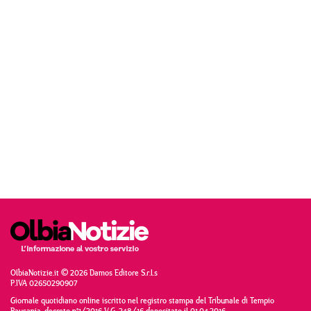
OlbiaNotizie.it © 2026 Damos Editore S.r.l.s
P.IVA 02650290907
Giornale quotidiano online iscritto nel registro stampa del Tribunale di Tempio
Pausania, decreto n°1/2016 V.G. 248/16 depositato il 01.04.2016