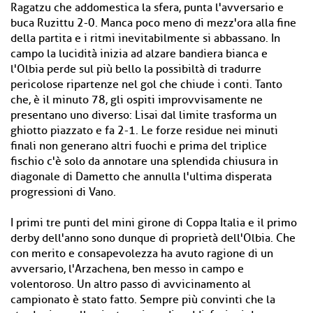
Ragatzu che addomestica la sfera, punta l'avversario e
buca Ruzittu 2-0. Manca poco meno di mezz'ora alla fine
della partita e i ritmi inevitabilmente si abbassano. In
campo la lucidità inizia ad alzare bandiera bianca e
l'Olbia perde sul più bello la possibiltà di tradurre
pericolose ripartenze nel gol che chiude i conti. Tanto
che, è il minuto 78, gli ospiti improvvisamente ne
presentano uno diverso: Lisai dal limite trasforma un
ghiotto piazzato e fa 2-1. Le forze residue nei minuti
finali non generano altri fuochi e prima del triplice
fischio c'è solo da annotare una splendida chiusura in
diagonale di Dametto che annulla l'ultima disperata
progressioni di Vano.
I primi tre punti del mini girone di Coppa Italia e il primo
derby dell'anno sono dunque di proprietà dell'Olbia. Che
con merito e consapevolezza ha avuto ragione di un
avversario, l'Arzachena, ben messo in campo e
volentoroso. Un altro passo di avvicinamento al
campionato è stato fatto. Sempre più convinti che la