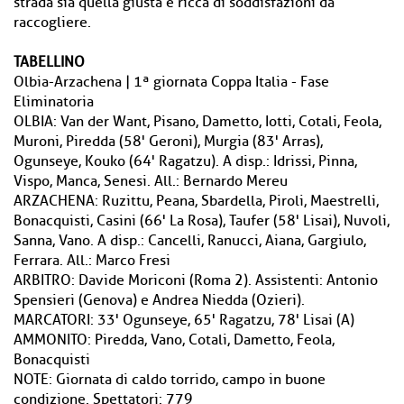
strada sia quella giusta e ricca di soddisfazioni da
raccogliere.
TABELLINO
Olbia-Arzachena | 1ª giornata Coppa Italia - Fase
Eliminatoria
OLBIA: Van der Want, Pisano, Dametto, Iotti, Cotali, Feola,
Muroni, Piredda (58' Geroni), Murgia (83' Arras),
Ogunseye, Kouko (64' Ragatzu). A disp.: Idrissi, Pinna,
Vispo, Manca, Senesi. All.: Bernardo Mereu
ARZACHENA: Ruzittu, Peana, Sbardella, Piroli, Maestrelli,
Bonacquisti, Casini (66' La Rosa), Taufer (58' Lisai), Nuvoli,
Sanna, Vano. A disp.: Cancelli, Ranucci, Aiana, Gargiulo,
Ferrara. All.: Marco Fresi
ARBITRO: Davide Moriconi (Roma 2). Assistenti: Antonio
Spensieri (Genova) e Andrea Niedda (Ozieri).
MARCATORI: 33' Ogunseye, 65' Ragatzu, 78' Lisai (A)
AMMONITO: Piredda, Vano, Cotali, Dametto, Feola,
Bonacquisti
NOTE: Giornata di caldo torrido, campo in buone
condizione. Spettatori: 779