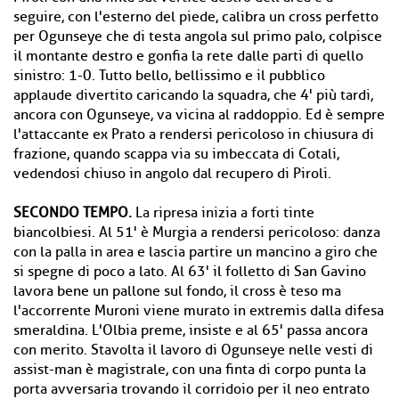
seguire, con l'esterno del piede, calibra un cross perfetto
per Ogunseye che di testa angola sul primo palo, colpisce
il montante destro e gonfia la rete dalle parti di quello
sinistro: 1-0. Tutto bello, bellissimo e il pubblico
applaude divertito caricando la squadra, che 4' più tardi,
ancora con Ogunseye, va vicina al raddoppio. Ed è sempre
l'attaccante ex Prato a rendersi pericoloso in chiusura di
frazione, quando scappa via su imbeccata di Cotali,
vedendosi chiuso in angolo dal recupero di Piroli.
SECONDO TEMPO.
La ripresa inizia a forti tinte
biancolbiesi. Al 51' è Murgia a rendersi pericoloso: danza
con la palla in area e lascia partire un mancino a giro che
si spegne di poco a lato. Al 63' il folletto di San Gavino
lavora bene un pallone sul fondo, il cross è teso ma
l'accorrente Muroni viene murato in extremis dalla difesa
smeraldina. L'Olbia preme, insiste e al 65' passa ancora
con merito. Stavolta il lavoro di Ogunseye nelle vesti di
assist-man è magistrale, con una finta di corpo punta la
porta avversaria trovando il corridoio per il neo entrato