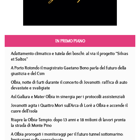
IN PRIMO PIANO
Adattamento climatico e tutela dei boschi: al via il progetto “Silvas
et Saltos”
A Porto Rotondo il magistrato Gaetano Bono parla del futuro della
giustizia e del Csm
Olbia, notte di furti durante il concerto di Jovanotti: raffica di auto
devastate e svaligiate
Asl Gallura e Mater Olbia in sinergia per i protocolli assistenziali
Jovanotti agita i Quattro Mori sull'Arca di Lorè a Olbia e accende il
cuore dell'isola
Riapre la Olbia-Tempio: dopo 13 anni e 18 milioni di lavori pronta
la strada di Monte Pino
A Olbia prorogati i monitoraggi per il futuro tunnel sottomarino:
limitazioni sulle sopraelevate