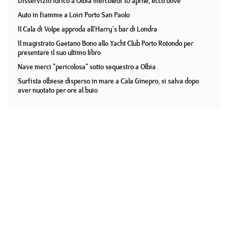
Disservizio idrico a Olbia mercoledì 10 aprile, ecco dove
Auto in fiamme a Loiri Porto San Paolo
Il Cala di Volpe approda all'Harry's bar di Londra
Il magistrato Gaetano Bono allo Yacht Club Porto Rotondo per
presentare il suo ultimo libro
Nave merci "pericolosa" sotto sequestro a Olbia
Surfista olbiese disperso in mare a Cala Ginepro, si salva dopo
aver nuotato per ore al buio