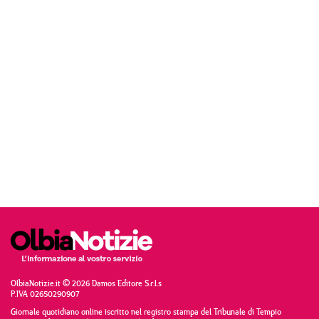
OlbiaNotizie.it © 2026 Damos Editore S.r.l.s
P.IVA 02650290907
Giornale quotidiano online iscritto nel registro stampa del Tribunale di Tempio