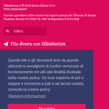
OlbiaNotizie.it © 2026 Damos Editore S.r.l.s
P.IVA 02650290907
Giornale quotidiano online iscritto nel registro stampa del Tribunale di Tempio
Pausania, decreto n°1/2016 V.G. 248/16 depositato il 01.04.2016
Filo diretto con OlbiaNotizie
SCRIVI AL DIRETTORE
SCRIVI ALLA REDAZIONE
Questo sito o gli strumenti terzi da questo
SEGNALA UNA NOTIZIA
SEGNALA UN EVENTO
utilizzati si avvalgono di cookie necessari al
funzionamento ed utili alle finalità illustrate
nella cookie policy. Se vuoi saperne di più o
redazione@olbianotizie.it
negare il consenso a tutti o ad alcuni cookie,
consulta la cookie policy.
Maggiori Informazioni
Ho capito