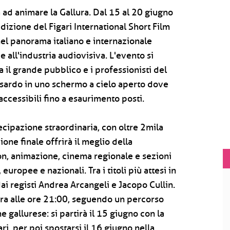
a ad animare la Gallura. Dal 15 al 20 giugno
dizione del Figari International Short Film
nel panorama italiano e internazionale
e all'industria audiovisiva. L'evento si
il grande pubblico e i professionisti del
 sardo in uno schermo a cielo aperto dove
 accessibili fino a esaurimento posti.
tecipazione straordinaria, con oltre 2mila
ione finale offrirà il meglio della
on, animazione, cinema regionale e sezioni
ropee e nazionali. Tra i titoli più attesi in
ai registi Andrea Arcangeli e Jacopo Cullin.
sera alle ore 21:00, seguendo un percorso
e gallurese: si partirà il 15 giugno con la
ri, per poi spostarsi il 16 giugno nella