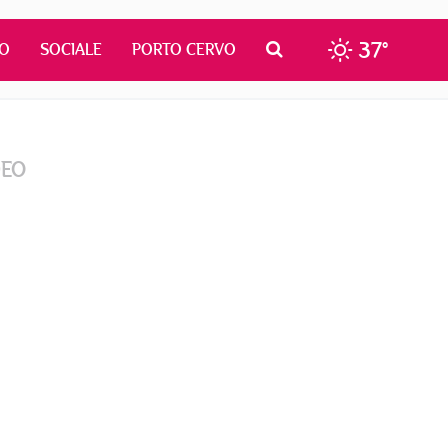
37°
MO
SOCIALE
PORTO CERVO
DEO