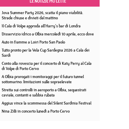
LE NOTIZIE PIÙ LETTE
Jova Summer Party 2026, scatta il piano viabilità.
Strade chiuse e divieti dal mattino
Il Cala di Volpe approda all'Harry's bar di Londra
Disservizio idrico a Olbia mercoledì 10 aprile, ecco dove
Auto in fiamme a Loiri Porto San Paolo
Tutto pronto per la Vela Cup Sardegna 2026 a Cala dei
Sardi
Conto alla rovescia per il concerto di Katy Perry al Cala
di Volpe di Porto Cervo
A Olbia prorogati i monitoraggi per il futuro tunnel
sottomarino: limitazioni sulle sopraelevate
Stretta sui controlli in aeroporto a Olbia, sequestrati
caviale, contanti e sabbia rubata
Aggius vince la scommessa del Silent Sardinia Festival
Nina Zilli in concerto lunedì a Porto Cervo