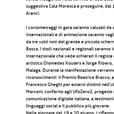
suggestiva Cala Moresca e proseguire, dal 
Aranci.
I cortometraggi in gara saranno valutati da du
internazionali e di animazione saranno vaglia
da tre volti noti del grande e piccolo sche
Bosca. I titoli nazionali e regionali sarann
internazionale che vede schierati il regista 
artistico Diomedes Kouters e Jorge Ribero, 
Malaga. Durante la manifestazione verranno
riconoscimenti: il Premio Beatrice Bracco, 
Francesco Gheghi per essersi distinti nell'u
Marconi, conferito agli UfoZero2, progetto 
comunicazione digitale italiana, a testimoni
linguaggi social e il pubblico più giovane.
Nelle giornate del 19 e 20 giugno, i riflettor