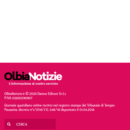
OlbiaNotizie.it © 2026 Damos Editore S.r.l.s
P.IVA 02650290907
Giornale quotidiano online iscritto nel registro stampa del Tribunale di Tempio
Pausania, decreto n°1/2016 V.G. 248/16 depositato il 01.04.2016