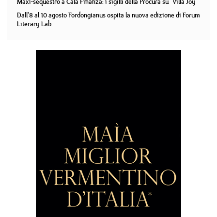
Maxi-sequestro a Cala Finanza: i sigilli della Procura su "Villa Joy"
Dall'8 al 10 agosto Fordongianus ospita la nuova edizione di Forum
Literary Lab