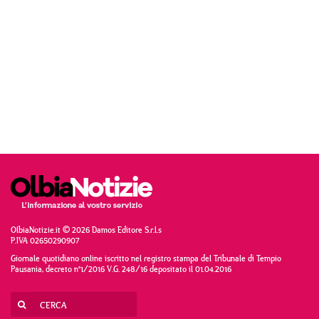
OlbiaNotizie.it © 2026 Damos Editore S.r.l.s
P.IVA 02650290907
Giornale quotidiano online iscritto nel registro stampa del Tribunale di Tempio
Pausania, decreto n°1/2016 V.G. 248/16 depositato il 01.04.2016