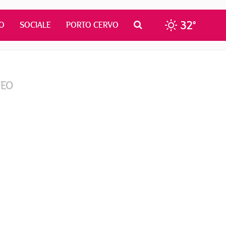
32°
O
SOCIALE
PORTO CERVO
DEO