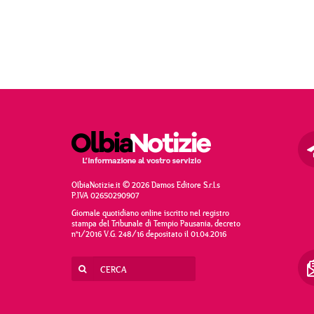
OlbiaNotizie.it © 2026 Damos Editore S.r.l.s
P.IVA 02650290907
Giornale quotidiano online iscritto nel registro
stampa del Tribunale di Tempio Pausania, decreto
n°1/2016 V.G. 248/16 depositato il 01.04.2016