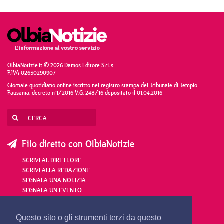
OlbiaNotizie.it © 2026 Damos Editore S.r.l.s
P.IVA 02650290907
Giornale quotidiano online iscritto nel registro stampa del Tribunale di Tempio
Pausania, decreto n°1/2016 V.G. 248/16 depositato il 01.04.2016
Filo diretto con OlbiaNotizie
SCRIVI AL DIRETTORE
SCRIVI ALLA REDAZIONE
SEGNALA UNA NOTIZIA
SEGNALA UN EVENTO
redazione@olbianotizie.it
Questo sito o gli strumenti terzi da questo