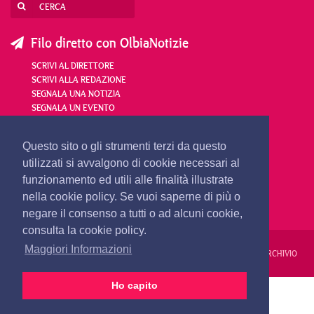
Filo diretto con OlbiaNotizie
SCRIVI AL DIRETTORE
SCRIVI ALLA REDAZIONE
SEGNALA UNA NOTIZIA
SEGNALA UN EVENTO
redazione@olbianotizie.it
Questo sito o gli strumenti terzi da questo
utilizzati si avvalgono di cookie necessari al
funzionamento ed utili alle finalità illustrate
nella cookie policy. Se vuoi saperne di più o
negare il consenso a tutti o ad alcuni cookie,
consulta la cookie policy.
Maggiori Informazioni
REDAZIONE
PUBBLICITÀ
PRIVACY E COOKIES
NOTE LEGALI
ARCHIVIO
Ho capito
PRIMA PAGINA
24 ORE
VIDEO