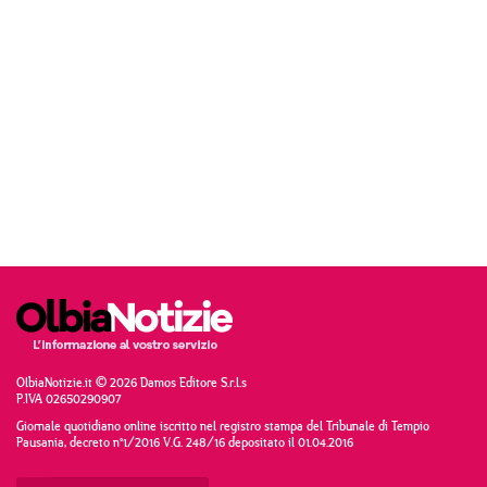
OlbiaNotizie.it © 2026 Damos Editore S.r.l.s
P.IVA 02650290907
Giornale quotidiano online iscritto nel registro stampa del Tribunale di Tempio
Pausania, decreto n°1/2016 V.G. 248/16 depositato il 01.04.2016