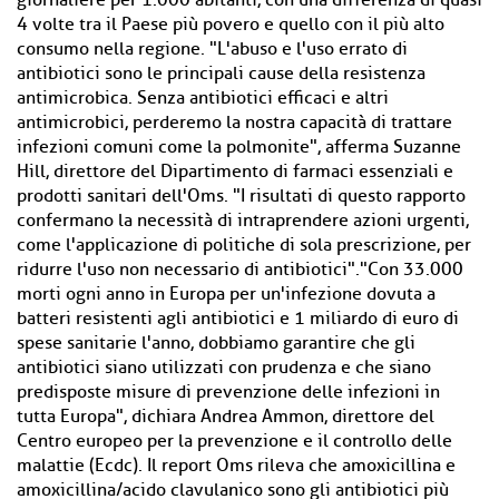
giornaliere per 1.000 abitanti, con una differenza di quasi
4 volte tra il Paese più povero e quello con il più alto
consumo nella regione. "L'abuso e l'uso errato di
antibiotici sono le principali cause della resistenza
antimicrobica. Senza antibiotici efficaci e altri
antimicrobici, perderemo la nostra capacità di trattare
infezioni comuni come la polmonite", afferma Suzanne
Hill, direttore del Dipartimento di farmaci essenziali e
prodotti sanitari dell'Oms. "I risultati di questo rapporto
confermano la necessità di intraprendere azioni urgenti,
come l'applicazione di politiche di sola prescrizione, per
ridurre l'uso non necessario di antibiotici"."Con 33.000
morti ogni anno in Europa per un'infezione dovuta a
batteri resistenti agli antibiotici e 1 miliardo di euro di
spese sanitarie l'anno, dobbiamo garantire che gli
antibiotici siano utilizzati con prudenza e che siano
predisposte misure di prevenzione delle infezioni in
tutta Europa", dichiara Andrea Ammon, direttore del
Centro europeo per la prevenzione e il controllo delle
malattie (Ecdc). Il report Oms rileva che amoxicillina e
amoxicillina/acido clavulanico sono gli antibiotici più