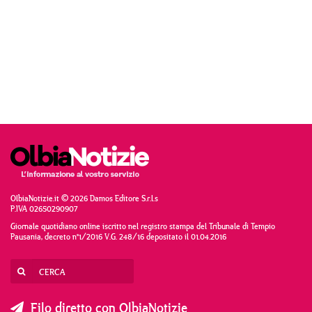
OlbiaNotizie.it © 2026 Damos Editore S.r.l.s
P.IVA 02650290907
Giornale quotidiano online iscritto nel registro stampa del Tribunale di Tempio
Pausania, decreto n°1/2016 V.G. 248/16 depositato il 01.04.2016
Filo diretto con OlbiaNotizie