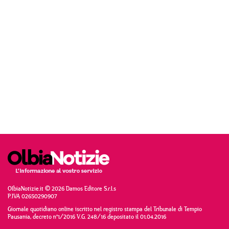
OlbiaNotizie.it © 2026 Damos Editore S.r.l.s
P.IVA 02650290907
Giornale quotidiano online iscritto nel registro stampa del Tribunale di Tempio
Pausania, decreto n°1/2016 V.G. 248/16 depositato il 01.04.2016