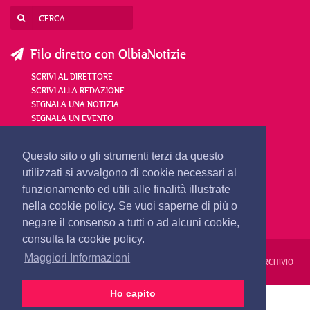
Filo diretto con OlbiaNotizie
SCRIVI AL DIRETTORE
SCRIVI ALLA REDAZIONE
SEGNALA UNA NOTIZIA
SEGNALA UN EVENTO
redazione@olbianotizie.it
Questo sito o gli strumenti terzi da questo
utilizzati si avvalgono di cookie necessari al
funzionamento ed utili alle finalità illustrate
nella cookie policy. Se vuoi saperne di più o
negare il consenso a tutti o ad alcuni cookie,
consulta la cookie policy.
Maggiori Informazioni
REDAZIONE
PUBBLICITÀ
PRIVACY E COOKIES
NOTE LEGALI
ARCHIVIO
Ho capito
PRIMA PAGINA
24 ORE
VIDEO