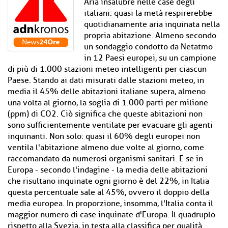
Aria insalubre nelle case degli
italiani: quasi la metà respirerebbe
quotidianamente aria inquinata nella
propria abitazione. Almeno secondo
un sondaggio condotto da Netatmo
in 12 Paesi europei, su un campione
di più di 1.000 stazioni meteo intelligenti per ciascun
Paese. Stando ai dati misurati dalle stazioni meteo, in
media il 45% delle abitazioni italiane supera, almeno
una volta al giorno, la soglia di 1.000 parti per milione
(ppm) di CO2. Ciò significa che queste abitazioni non
sono sufficientemente ventilate per evacuare gli agenti
inquinanti. Non solo: quasi il 60% degli europei non
ventila l'abitazione almeno due volte al giorno, come
raccomandato da numerosi organismi sanitari. E se in
Europa - secondo l'indagine - la media delle abitazioni
che risultano inquinate ogni giorno è del 22%, in Italia
questa percentuale sale al 45%, ovvero il doppio della
media europea. In proporzione, insomma, l'Italia conta il
maggior numero di case inquinate d'Europa. Il quadruplo
rispetto alla Svezia, in testa alla classifica per qualità