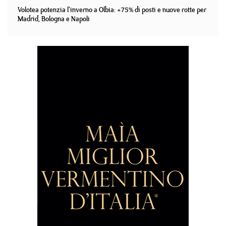
Volotea potenzia l'inverno a Olbia: +75% di posti e nuove rotte per
Madrid, Bologna e Napoli