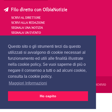
Filo diretto con OlbiaNotizie
SCRIVI AL DIRETTORE
SCRIVI ALLA REDAZIONE
SEGNALA UNA NOTIZIA
SEGNALA UN EVENTO
redazione@olbianotizie.it
Questo sito o gli strumenti terzi da questo
utilizzati si avvalgono di cookie necessari al
funzionamento ed utili alle finalità illustrate
nella cookie policy. Se vuoi saperne di più o
negare il consenso a tutti o ad alcuni cookie,
consulta la cookie policy.
Maggiori Informazioni
REDAZIONE
PUBBLICITÀ
PRIVACY E COOKIES
NOTE LEGALI
ARCHIVIO
Ho capito
PRIMA PAGINA
24 ORE
VIDEO