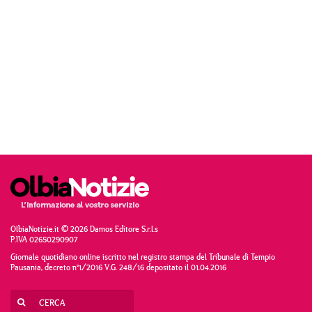
OlbiaNotizie.it © 2026 Damos Editore S.r.l.s
P.IVA 02650290907
Giornale quotidiano online iscritto nel registro stampa del Tribunale di Tempio
Pausania, decreto n°1/2016 V.G. 248/16 depositato il 01.04.2016