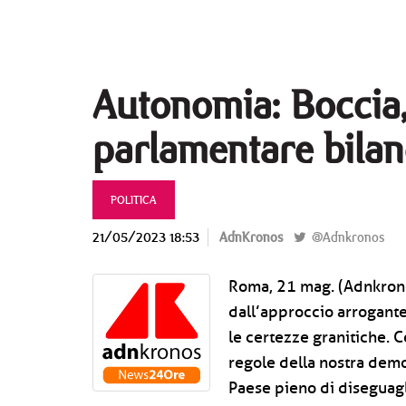
Autonomia: Boccia, 
parlamentare bilan
POLITICA
21/05/2023 18:53
AdnKronos
@Adnkronos
Roma, 21 mag. (Adnkrono
dall’approccio arrogante
le certezze granitiche. 
regole della nostra democ
Paese pieno di diseguagl