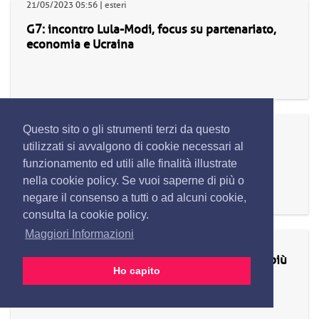
21/05/2023 05:56 | esteri
G7: incontro Lula-Modi, focus su partenariato,
economia e Ucraina
21/05/2023 05:45 | esteri
Questo sito o gli strumenti terzi da questo
G7: Zelensky vede Widodo, 'chiesto sostegno
utilizzati si avvalgono di cookie necessari al
per ritorno bimbi deportati'
funzionamento ed utili alle finalità illustrate
nella cookie policy. Se vuoi saperne di più o
negare il consenso a tutti o ad alcuni cookie,
consulta la cookie policy.
Maggiori Informazioni
21/05/2023 05:25 | esteri
G7: Michel, 'uniti su Ucraina per fare di più e più
Ho capito
rapidamente'