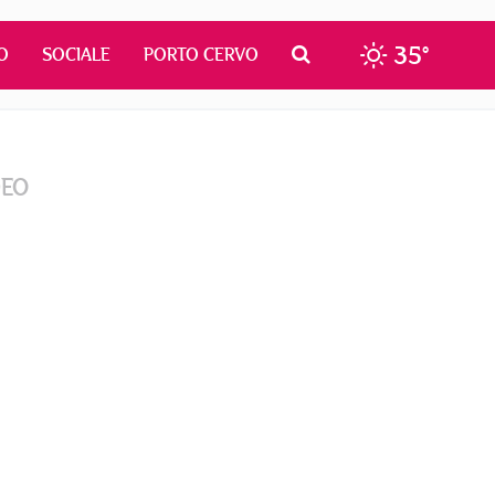
35°
O
SOCIALE
PORTO CERVO
DEO