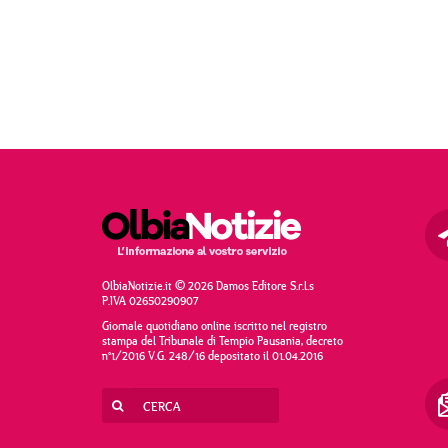
OlbiaNotizie.it © 2026 Damos Editore S.r.l.s
P.IVA 02650290907
Giornale quotidiano online iscritto nel registro
stampa del Tribunale di Tempio Pausania, decreto
n°1/2016 V.G. 248/16 depositato il 01.04.2016